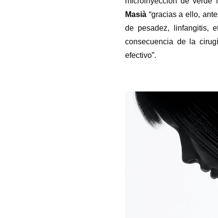
microinyección de verde 
Masià
“gracias a ello, an
de pesadez, linfangitis,
consecuencia de la cirug
efectivo”.