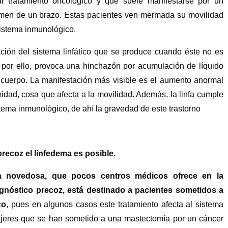
 al tratamiento oncológico y que suele manifestarse por un
men de un brazo. Estas pacientes ven mermada su movilidad
 sistema inmunológico.
ación del sistema linfático que se produce cuando éste no es
, por ello, provoca una hinchazón por acumulación de líquido
l cuerpo. La manifestación más visible es el aumento anormal
dad, cosa que afecta a la movilidad. Además, la linfa cumple
stema inmunológico, de ahí la gravedad de este trastorno
recoz el linfedema es posible.
a novedosa, que pocos centros médicos ofrece en la
iagnóstico precoz, está destinado a pacientes sometidos a
co
, pues en algunos casos este tratamiento afecta al sistema
mujeres que se han sometido a una mastectomía por un cáncer