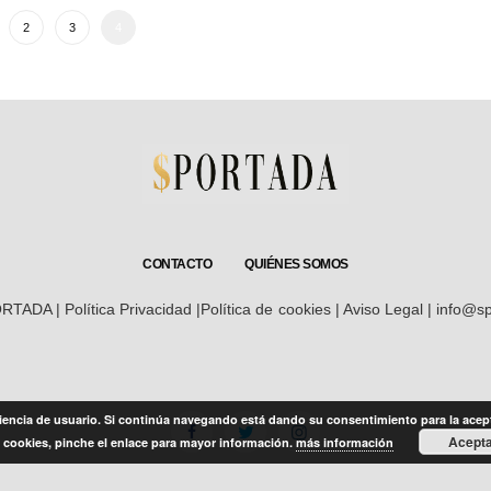
2
3
4
CONTACTO
QUIÉNES SOMOS
ORTADA |
Política Privacidad
|
Política de cookies
|
Aviso Legal
| info@sp
eriencia de usuario. Si continúa navegando está dando su consentimiento para la acep
Acept
cookies, pinche el enlace para mayor información.
más información