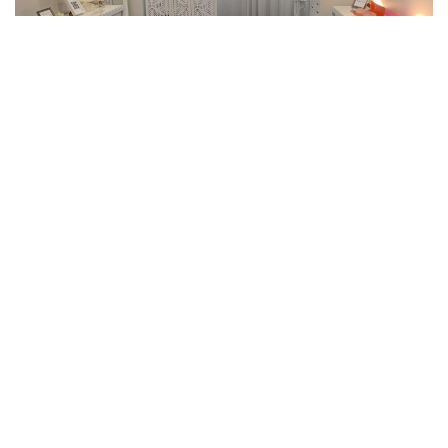
En algunos casos tras la visita con el cirujano puede
haberle surgido alguna duda. En
Experience Center
despejarán todas esas dudas que tienen que ver con la
parte estética de la cirugía. Se trata de una sesión
personalizada en un espacio acogedor, donde la paciente
es la protagonista, diseñado y pensado para que descubra
todas las posibilidades de la cirugía antes de la operación,
resuelva todas las dudas sobre las prótesis mamarias, y