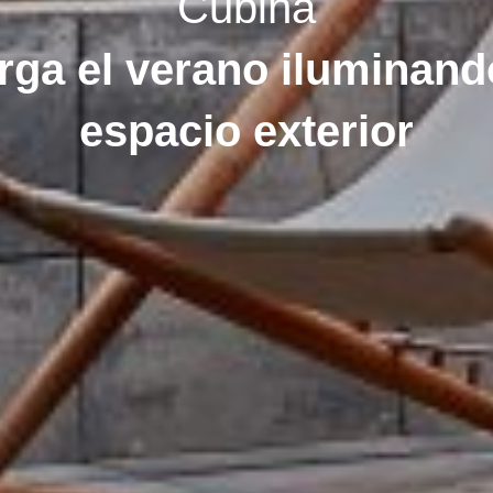
Cubiñá
rga el verano iluminand
espacio exterior