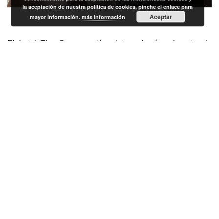
la aceptación de nuestra política de cookies, pinche el enlace para
Aceptar
mayor información.
más información
El hotel The Caesar está sujeto, además, al protocolo
Clean&Safe
https://www.derbyhotels.com/clean- and-safe/
,
desarrollado por el grupo para todos sus establecimientos
de hostelería y restauración, con el objetivo de ofrecer
seguridad, confort y acompañamiento a clientes “que
habrán cambiado para siempre su percepción de los
servicios y de la confianza que debemos proporcionar”,
concluye Joaquim Clos, director general de Derby Hotels
Collection.