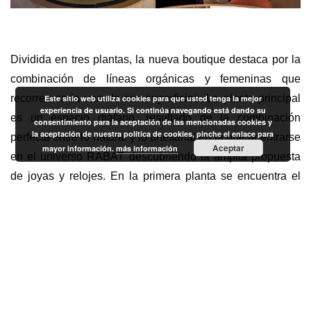
Dividida en tres plantas, la nueva boutique destaca por la
combinación de líneas orgánicas y femeninas que
recorren cada una de sus superficies. La planta principal
Este sitio web utiliza cookies para que usted tenga la mejor
experiencia de usuario. Si continúa navegando está dando su
es un espacio diáfano, resultado de la combinación
consentimiento para la aceptación de las mencionadas cookies y
la aceptación de nuestra política de cookies, pinche el enlace para
perfecta entre lo natural y lo artesanal en la que adentrarse
Aceptar
mayor información.
más información
en el universo RABAT descubriendo la amplia propuesta
de joyas y relojes. En la primera planta se encuentra el
singular RABAT Lounge, un espacio multidisciplinar,
confortable y elegante orientado a la experiencia de los
clientes y amigos RABAT. En la planta inferior se
encuentra el corazón de la casa con el
taller y el servicio
técnico
, equipados con la tecnología más avanzada.
RABAT
cuenta con un equipo profesional de la máxima