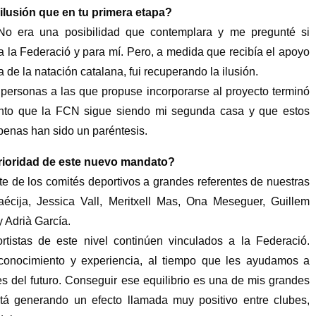
lusión que en tu primera etapa?
 No era una posibilidad que contemplara y me pregunté si
a la Federació y para mí. Pero, a medida que recibía el apoyo
ia de la natación catalana, fui recuperando la ilusión.
 personas a las que propuse incorporarse al proyecto terminó
nto que la FCN sigue siendo mi segunda casa y que estos
penas han sido un paréntesis.
 prioridad de este nuevo mandato?
e de los comités deportivos a grandes referentes de nuestras
laécija, Jessica Vall, Meritxell Mas, Ona Meseguer, Guillem
 Adrià García.
tistas de este nivel continúen vinculados a la Federació.
onocimiento y experiencia, al tiempo que les ayudamos a
tes del futuro. Conseguir ese equilibrio es una de mis grandes
stá generando un efecto llamada muy positivo entre clubes,