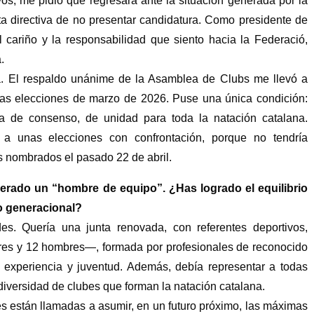
vos, me pidió que regresara ante la situación generada por la
nta directiva de no presentar candidatura. Como presidente de
 cariño y la responsabilidad que siento hacia la Federació,
.
. El respaldo unánime de la Asamblea de Clubs me llevó a
las elecciones de marzo de 2026. Puse una única condición:
a de consenso, de unidad para toda la natación catalana.
 a unas elecciones con confrontación, porque no tendría
s nombrados el pasado 22 de abril.
derado un “hombre de equipo”. ¿Has logrado el equilibrio
vo generacional?
es. Quería una junta renovada, con referentes deportivos,
res y 12 hombres—, formada por profesionales de reconocido
 experiencia y juventud. Además, debía representar a todas
 diversidad de clubes que forman la natación catalana.
s están llamadas a asumir, en un futuro próximo, las máximas