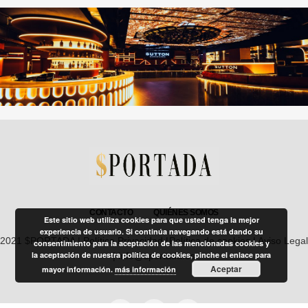
CONTACTO
QUIÉNES SOMOS
Este sitio web utiliza cookies para que usted tenga la mejor
experiencia de usuario. Si continúa navegando está dando su
2021 $PORTADA |
Política Privacidad
|
Política de cookies
|
Aviso Legal
consentimiento para la aceptación de las mencionadas cookies y
la aceptación de nuestra política de cookies, pinche el enlace para
| info@sportada.es
Aceptar
mayor información.
más información