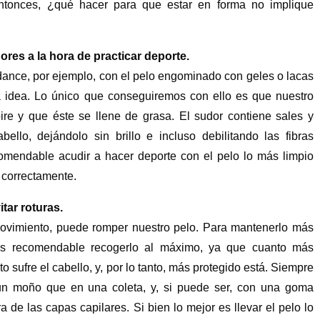
entonces, ¿qué hacer para que estar en forma no implique
adores a la hora de practicar deporte.
dance, por ejemplo, con el pelo engominado con geles o lacas
a idea. Lo único que conseguiremos con ello es que nuestro
ire y que éste se llene de grasa. El sudor contiene sales y
ello, dejándolo sin brillo e incluso debilitando las fibras
ecomendable acudir a hacer deporte con el pelo lo más limpio
e correctamente.
tar roturas.
 movimiento, puede romper nuestro pelo. Para mantenerlo más
, es recomendable recogerlo al máximo, ya que cuanto más
 sufre el cabello, y, por lo tanto, más protegido está. Siempre
un moño que en una coleta, y, si puede ser, con una goma
a de las capas capilares. Si bien lo mejor es llevar el pelo lo