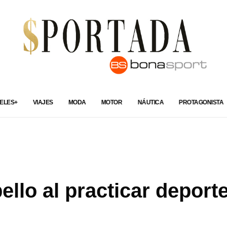
ELES+
VIAJES
MODA
MOTOR
NÁUTICA
PROTAGONISTA
llo al practicar deport