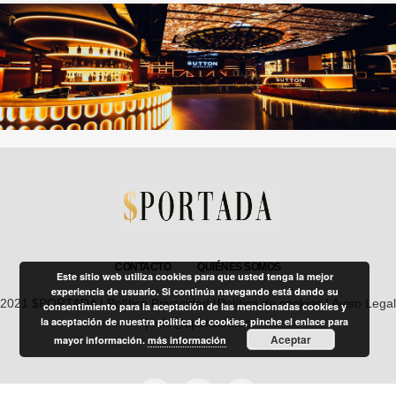
CONTACTO
QUIÉNES SOMOS
Este sitio web utiliza cookies para que usted tenga la mejor
experiencia de usuario. Si continúa navegando está dando su
2021 $PORTADA |
Política Privacidad
|
Política de cookies
|
Aviso Legal
consentimiento para la aceptación de las mencionadas cookies y
la aceptación de nuestra política de cookies, pinche el enlace para
| info@sportada.es
Aceptar
mayor información.
más información