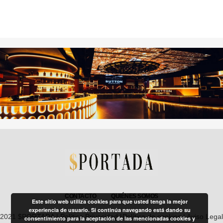
CONTACTO
QUIÉNES SOMOS
Este sitio web utiliza cookies para que usted tenga la mejor
experiencia de usuario. Si continúa navegando está dando su
2021 $PORTADA |
Política Privacidad
|
Política de cookies
|
Aviso Legal
consentimiento para la aceptación de las mencionadas cookies y