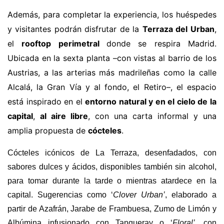
Además, para completar la experiencia, los huéspedes
y visitantes podrán disfrutar de la
Terraza del Urban
,
el
rooftop perimetral
donde se respira Madrid.
Ubicada en la sexta planta
–
con vistas al barrio de los
Austrias, a las arterias más madrileñas como la calle
Alcalá, la Gran Vía y al fondo, el Retiro–, el espacio
está
inspirado en el
entorno natural y en el cielo de la
capital
,
al aire libre
, con una carta informal y una
amplia propuesta de
cócteles
.
Cócteles icónicos de La Terraza, desenfadados, con
sabores dulces y ácidos, disponibles también sin alcohol,
para tomar durante la tarde o mientras atardece en la
capital. Sugerencias como ‘
Clover Urban’
, elaborado a
partir de Azafrán, Jarabe de Frambuesa, Zumo de Limón y
Albúmina infusionado con Tanqueray o ‘
Floral’
, con