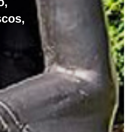
o,
scos,