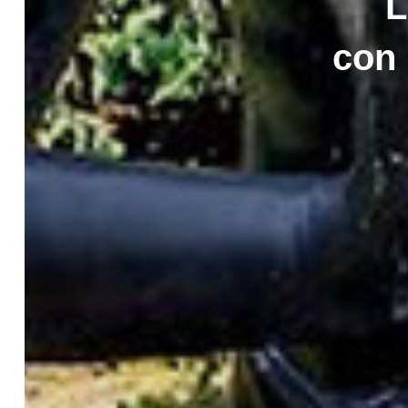
L
con 