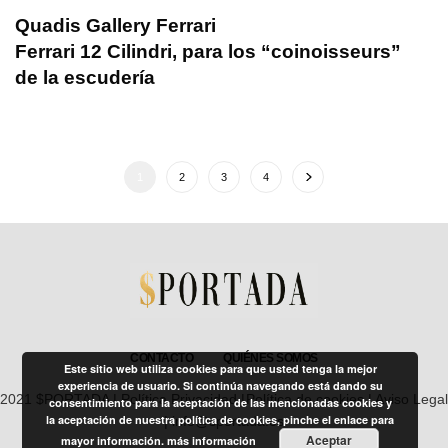
Quadis Gallery Ferrari
Ferrari 12 Cilindri, para los “coinoisseurs”
de la escudería
1
2
3
4
CONTACTO
QUIÉNES SOMOS
Este sitio web utiliza cookies para que usted tenga la mejor
experiencia de usuario. Si continúa navegando está dando su
2021 $PORTADA |
Política Privacidad
|
Política de cookies
|
Aviso Legal
consentimiento para la aceptación de las mencionadas cookies y
la aceptación de nuestra política de cookies, pinche el enlace para
| info@sportada.es
Aceptar
mayor información.
más información